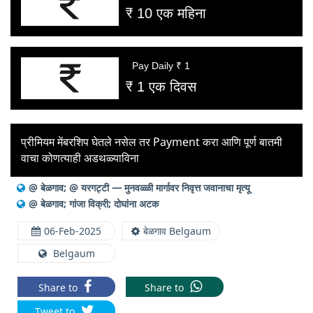
₹ 10 एक महिना
Pay Daily ₹ 1
₹ 1 एक दिवस
प्रीमियम मेंबरशिप घेतले नसेल तर Payment करा आणि पूर्ण बातमी
वाचा कोणत्याही अडथळ्याविना
@ बेळगाव; @ यरगट्टी — मुनवळ्ळी मार्गावर निवृत्त जवानाचा मृत्यू
@ बेळगाव; गांजा विक्री; दोघांना अटक
06-Feb-2025
बेळगाव Belgaum
Belgaum
Share to
Share to
Tweet to