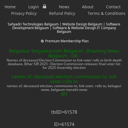
Home
Login
News
About
Contact
Privacy Policy
Refund Policy
Terms & Conditions
Sahyadri Technologies Belgaum | Website Design Belgaum | Software
Development Belgaum | Software & Website Design IT Company
Belgaum
Premium Membership Plan
Belgavkar belgavkar.com Belgaum - Breaking News
Belgaum - DB -
Names of deceased Election Commission to link voter rolls to birth death
database, Bihar SIR 2025 : Election Commission releases final voter list
for 2025 Assembly election
names of, deceased election, commission to, link
voter, rolls to
names of, deceased election, commission to, link voter, rolls to, belagavi
news, belgaum marathi news
@0
belagavi news, belgaum marathi news, belgaum news, belgavkar news, belagavi news, mobile phone, electronics
tblID=61578
ID=61574