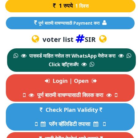
1
रुपये
1 दिवस
पूर्ण बातमी वाचण्यासाठी Payment करा
voter list
SIR
पासवर्ड माहित नसेल तर WhatsApp मेसेज करा
Click व्हॉट्सॲप
Login | Open
पूर्ण बातमी वाचण्यासाठी क्लिक करा
Check Plan Validity
प्लॅन व्हॅलिडिटी तपासा