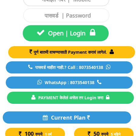
Open | Login
पूर्ण बातमी वाचण्यासाठी Payment करावं लागेलं.
पासवर्ड माहीत नाही.? Call : 8073540138
WhatsApp : 8073540138
PAYMENT केलेलं असेल तर Login करा
Current Plan
100
50
रुपये
रुपये
1 वर्ष
5 महिने