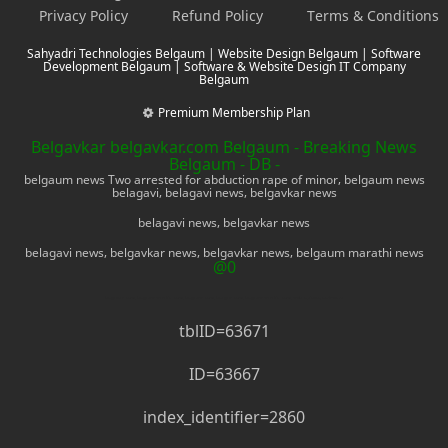
Privacy Policy
Refund Policy
Terms & Conditions
Sahyadri Technologies Belgaum | Website Design Belgaum | Software
Development Belgaum | Software & Website Design IT Company
Belgaum
Premium Membership Plan
Belgavkar belgavkar.com Belgaum - Breaking News
Belgaum - DB -
belgaum news Two arrested for abduction rape of minor, belgaum news
belagavi, belagavi news, belgavkar news
belagavi news, belgavkar news
belagavi news, belgavkar news, belgavkar news, belgaum marathi news
@0
belgavkar news, belgaum marathi news, belgaum news, belagavi news, belgaum marathi news, mobile phone, electronics
tblID=63671
ID=63667
index_identifier=2860