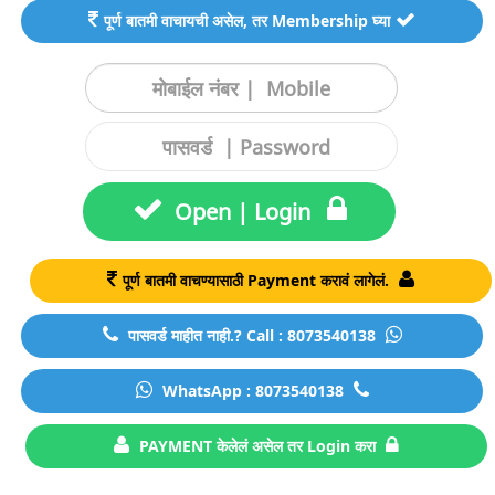
पूर्ण बातमी वाचायची असेल, तर Membership घ्या
Open | Login
पूर्ण बातमी वाचण्यासाठी Payment करावं लागेलं.
पासवर्ड माहीत नाही.? Call : 8073540138
WhatsApp : 8073540138
PAYMENT केलेलं असेल तर Login करा