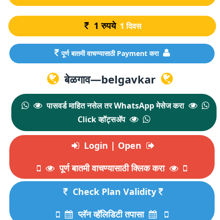
1
रुपये
1 दिवस
पूर्ण बातमी वाचण्यासाठी Payment करा
बेळगाव—belgavkar
पासवर्ड माहित नसेल तर WhatsApp मेसेज करा
Click व्हॉट्सॲप
Login | Open
पूर्ण बातमी वाचण्यासाठी क्लिक करा
Check Plan Validity
प्लॅन व्हॅलिडिटी तपासा