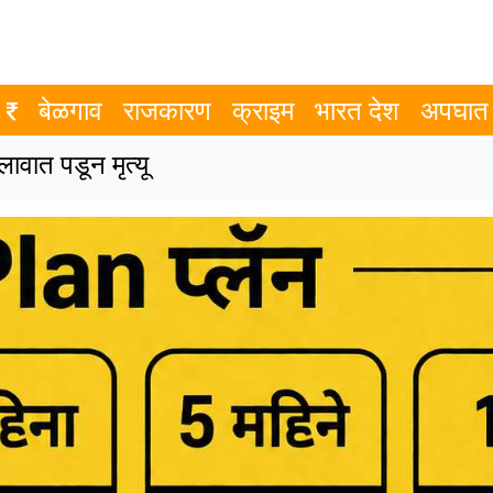
बेळगाव
राजकारण
क्राइम
भारत देश
अपघात
वात पडून मृत्यू