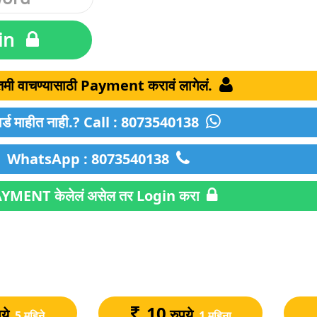
in
बातमी वाचण्यासाठी Payment करावं लागेलं.
र्ड माहीत नाही.? Call : 8073540138
WhatsApp : 8073540138
YMENT केलेलं असेल तर Login करा
10
पये
रुपये
5 महिने
1 महिना