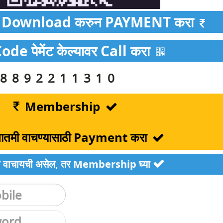
Download करुन PAYMENT करा
e पेमेंट केल्यावर Call करा
8892211310
Membership
ण बातमी वाचण्यासाठी Payment करा
ातमी वाचायची असेल, तर Membership घ्या