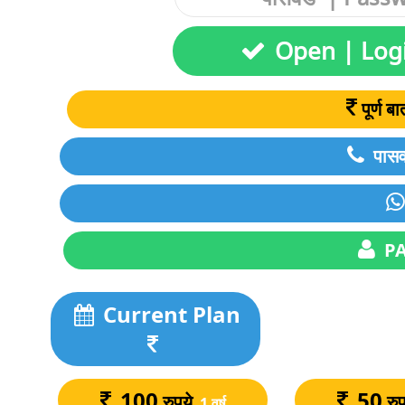
Open | Log
पूर्ण 
पासव
PA
Current Plan
100
50
रुपये
रु
1 वर्ष