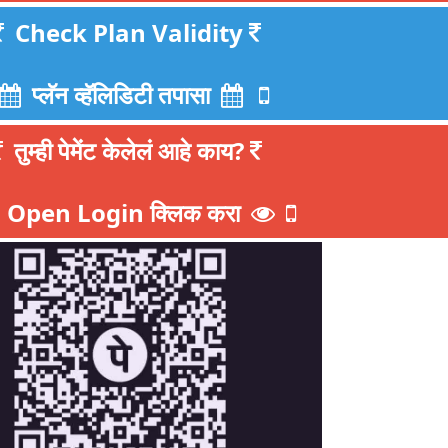
Check Plan Validity
प्लॅन व्हॅलिडिटी तपासा
तुम्ही पेमेंट केलेलं आहे काय?
Open Login क्लिक करा