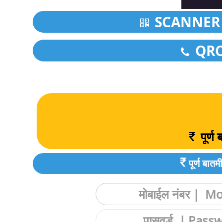
SCANNER 
QRCod
पूर्
पूर्ण ब