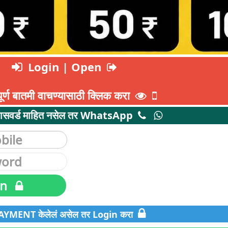
Login | Open
ूर्ण बातमी वाचण्यासाठी क्लिक करा
ासवर्ड माहित नसेल तर WhatsApp
in
YMENT केलेलं असेल तर Login करा