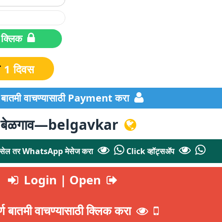
संपूर्ण बातमी वाचण्यासाठी क्लिक
े
1 दिवस
्ण बातमी वाचण्यासाठी Payment करा
बेळगाव—belgavkar
 नसेल तर WhatsApp मेसेज करा
Click व्हॉट्सॲप
Login | Open
र्ण बातमी वाचण्यासाठी क्लिक करा