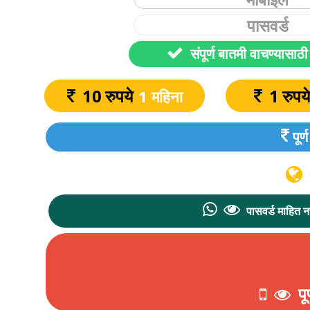
10
रुपये
1
रुपय
1 महिना
पूर
पासवर्ड माहित
पू