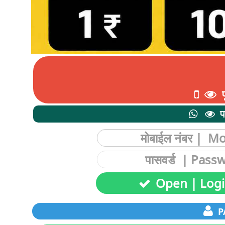
प
प
Open | Log
PA