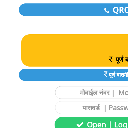
QRCod
पूर्
पूर्ण ब
Open | Log