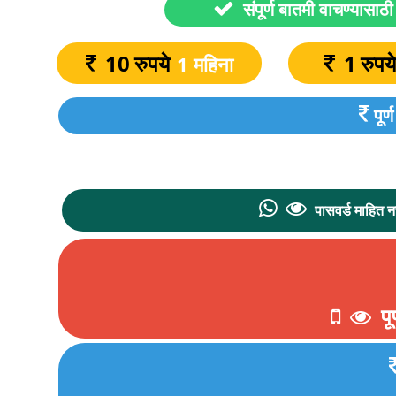
10
रुपये
1
रुपय
1 महिना
पूर
पासवर्ड माहित
पू