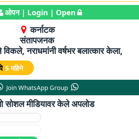
ओपन | Login | Open
कर्नाटक
संतापजनक
े विकले, नराधमांनी वर्षभर बलात्कार केला,
ये
5 महिने
Join WhatsApp Group
िओ सोशल मीडियावर केले अपलोड