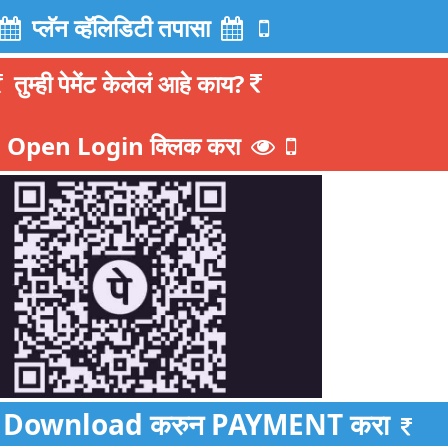
प्लॅन व्हॅलिडिटी तपासा
तुम्ही पेमेंट केलेलं आहे काय?
Open Login क्लिक करा
Download करुन PAYMENT करा