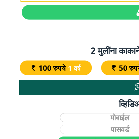
2 मुलींना काकान
100
रुपये
50
रुप
1 वर्ष
व्हिड