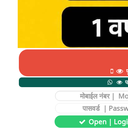
प
प
Open | Log